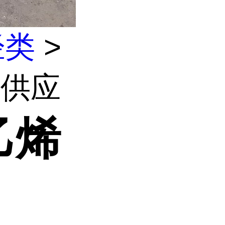
烃类
>
货供应
乙烯