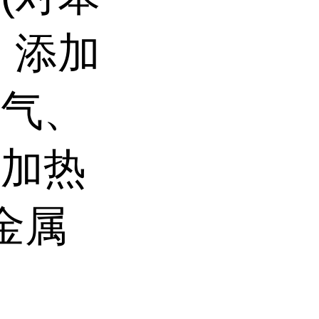
。添加
空气、
使加热
金属