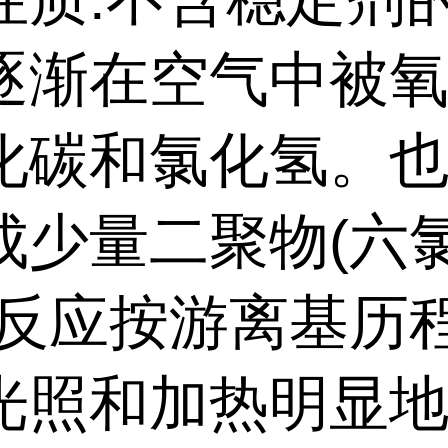
逐渐在空气中被
化碳和氯化氢。
成少量二聚物
(
六
反应按游离基历
光照和加热明显