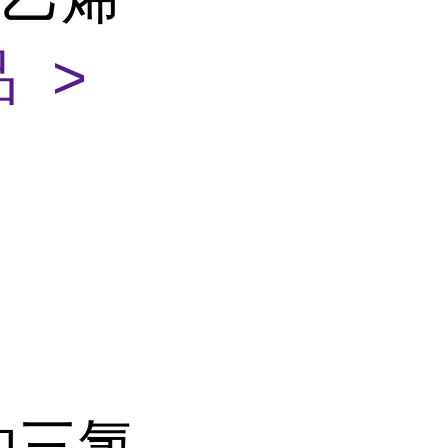
 >
的三氯