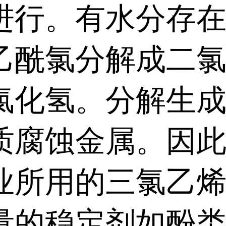
进行。有水分存
乙酰氯分解成二
氯化氢。分解生
质腐蚀金属。因
业所用的三氯乙
量的稳定剂如酚