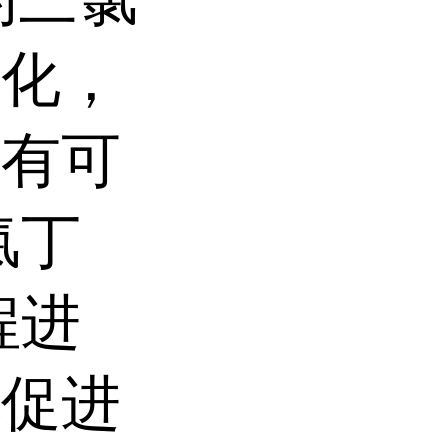
氧化，
也有可
氯丁
程进
地促进