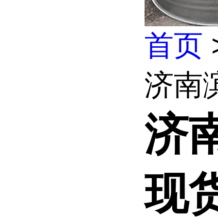
首页
济南
济
现