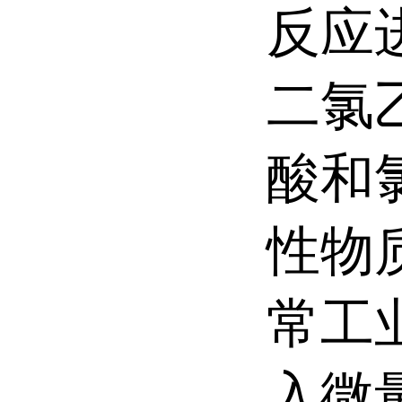
反应
二氯
酸和
性物
常工
入微