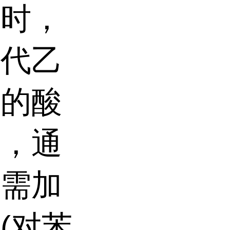
在时，
氯代乙
成的酸
此，通
烯需加
类
(
对苯