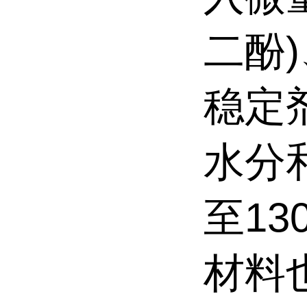
二酚
)
稳定
水分
至
13
材料