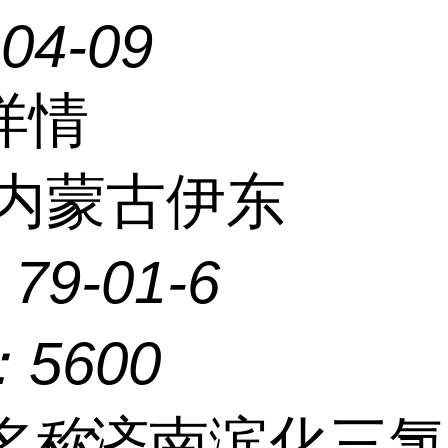
-04-09
详情
内蒙古伊东
：
79-01-6
：
5600
名称
济南滨化三