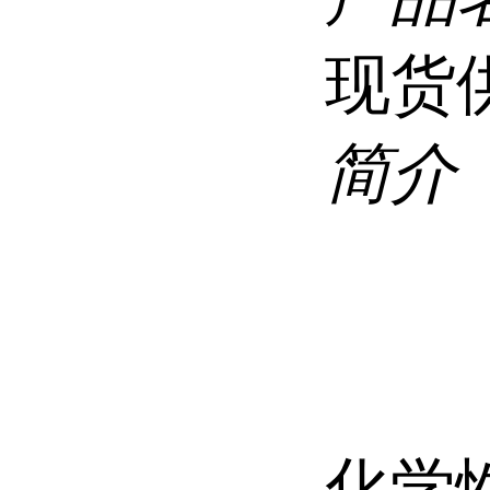
现货
简介
化学