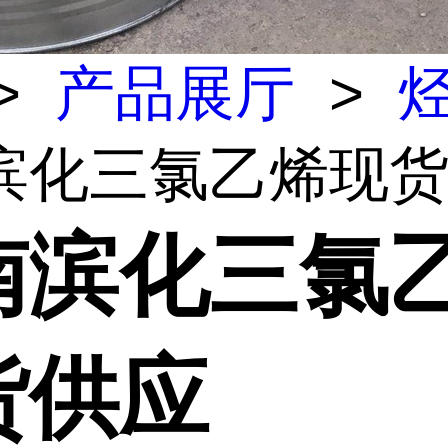
>
产品展厅
>
滨化三氯乙烯现
南滨化三氯
货供应