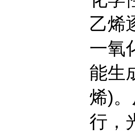
乙烯
一氧
能生
烯
)
。
行，