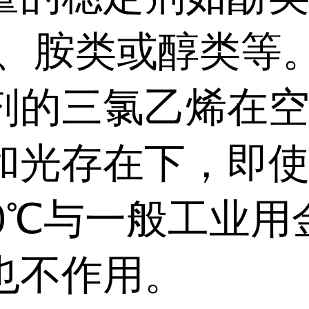
、胺类或醇类等
剂的三氯乙烯在
和光存在下，即
0
℃与一般工业用
也不作用。