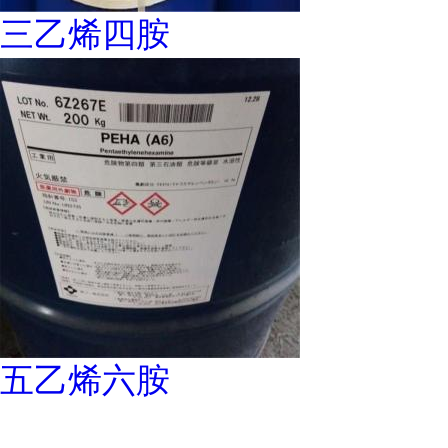
三乙烯四胺
五乙烯六胺