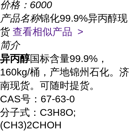
价格：
6000
产品名称
锦化99.9%异丙醇现
货
查看相似产品 >
简介
异丙醇
国标含量
99.9%
，
160kg/
桶，产地锦州石化。济
南现货。可随时提货。
CAS
号：
67-63-0
分子式：
C3H8O;
(CH3)2CHOH