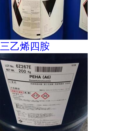
三乙烯四胺