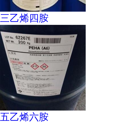
三乙烯四胺
五乙烯六胺