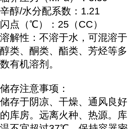
辛醇
/
水分配系数：
1.21
闪点（
℃）：
25
（
CC
）
溶解性：不溶于水，可混溶于
醇类、酮类、酯类、芳烃等多
数有机溶剂。
储存注意事项：
储存于阴凉、干燥、通风良好
的库房。远离火种、热源。库
温不宜超过
37
℃。保持容器密