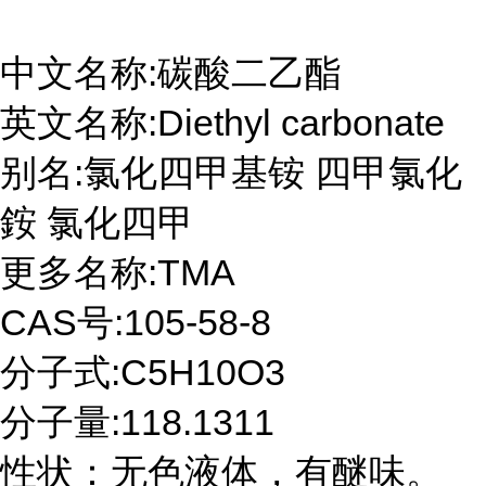
中文名称
:
碳酸二乙酯
英文名称
:Diethyl carbonate
别名
:
氯化四甲基铵 四甲氯化
銨 氯化四甲
更多名称
:TMA
CAS
号
:105-58-8
分子式
:C5H10O3
分子量
:118.1311
性状：无色液体，有醚味。