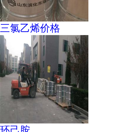
三氯乙烯价格
环己胺