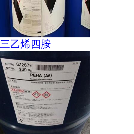
三乙烯四胺