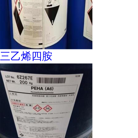
三乙烯四胺