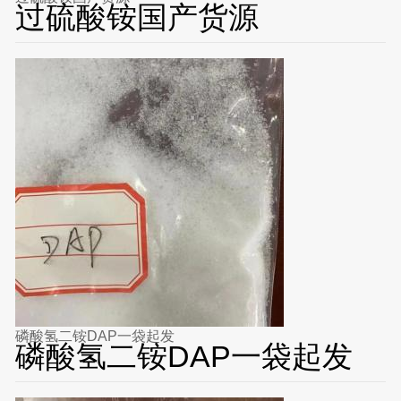
过硫酸铵国产货源
磷酸氢二铵DAP一袋起发
磷酸氢二铵DAP一袋起发