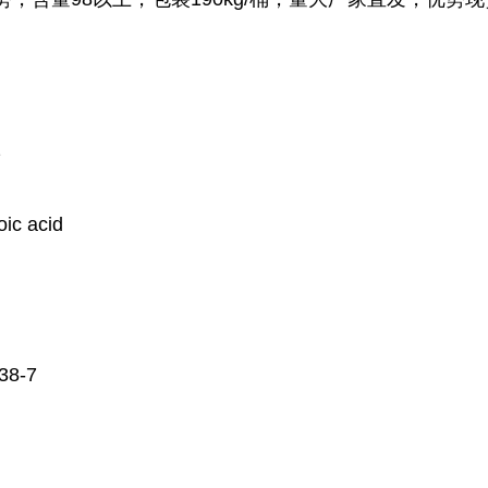
2
c acid
38-7