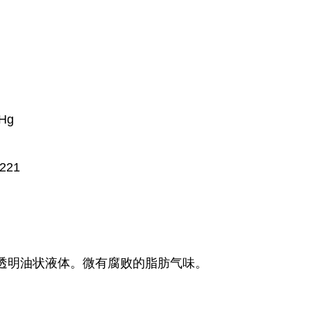
 Hg
4221
透明油状液体。微有腐败的脂肪气味。