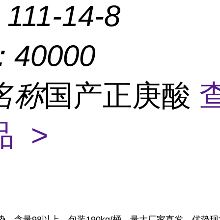
：
111-14-8
：
40000
名称
国产正庚酸
 >
，含量98以上，包装190kg/桶，量大厂家直发，优势