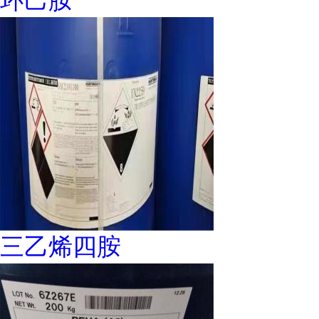
环己胺
三乙烯四胺