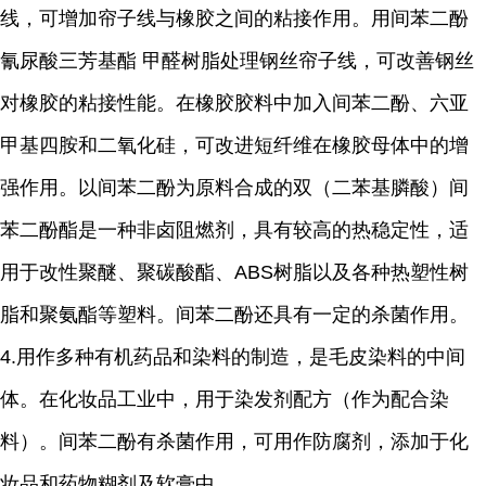
线，可增加帘子线与橡胶之间的粘接作用。用间苯二酚
氰尿酸三芳基酯 甲醛树脂处理钢丝帘子线，可改善钢丝
对橡胶的粘接性能。在橡胶胶料中加入间苯二酚、六亚
甲基四胺和二氧化硅，可改进短纤维在橡胶母体中的增
强作用。以间苯二酚为原料合成的双（二苯基膦酸）间
苯二酚酯是一种非卤阻燃剂，具有较高的热稳定性，适
用于改性聚醚、聚碳酸酯、
ABS
树脂以及各种热塑性树
脂和聚氨酯等塑料。间苯二酚还具有一定的杀菌作用。
4.
用作多种有机药品和染料的制造，是毛皮染料的中间
体。在化妆品工业中，用于染发剂配方（作为配合染
料）。间苯二酚有杀菌作用，可用作防腐剂，添加于化
妆品和药物糊剂及软膏中。