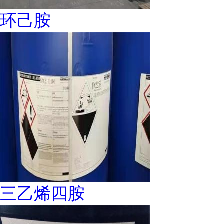
环己胺
三乙烯四胺