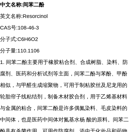
中文名称
:
间苯二酚
英文名称
:Resorcinol
CAS
号
:108-46-3
分子式
:C6H6O2
分子量
:110.1106
1.
间苯二酚主要用于橡胶粘合剂、合成树脂、染料、防
腐剂、医药和分析试剂等主面，间苯二酚与苯酚、甲酚
相似，与甲醛生成缩聚物，可用于制粘胶丝及尼龙用的
轮胎帘子线粘结剂，制备木材胶合剂，用于乙烯基材料
与金属的粘合，间苯二酚是许多偶氮染料、毛皮染料的
中间体，也是医药中间体对氮基水杨 酸的原料。间苯二
酚具有杀菌作用，可用作防腐剂，添中于化妆品和药物