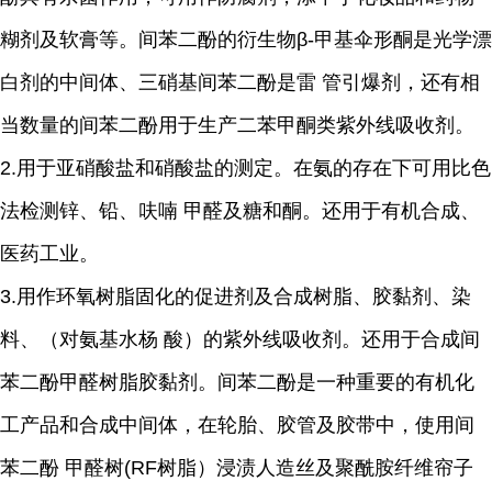
糊剂及软膏等。间苯二酚的衍生物
β
-
甲基伞形酮是光学漂
白剂的中间体、三硝基间苯二酚是雷 管引爆剂，还有相
当数量的间苯二酚用于生产二苯甲酮类紫外线吸收剂。
2.
用于亚硝酸盐和硝酸盐的测定。在氨的存在下可用比色
法检测锌、铅、呋喃 甲醛及糖和酮。还用于有机合成、
医药工业。
3.
用作环氧树脂固化的促进剂及合成树脂、胶黏剂、染
料、（对氨基水杨 酸）的紫外线吸收剂。还用于合成间
苯二酚甲醛树脂胶黏剂。间苯二酚是一种重要的有机化
工产品和合成中间体，在轮胎、胶管及胶带中，使用间
苯二酚
甲醛树
(RF
树脂）浸渍人造丝及聚酰胺纤维帘子