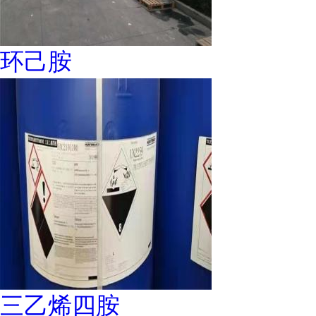
环己胺
三乙烯四胺