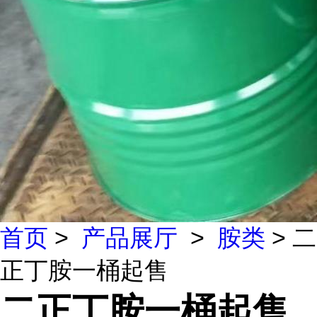
首页
>
产品展厅
>
胺类
> 二
正丁胺一桶起售
二正丁胺一桶起售