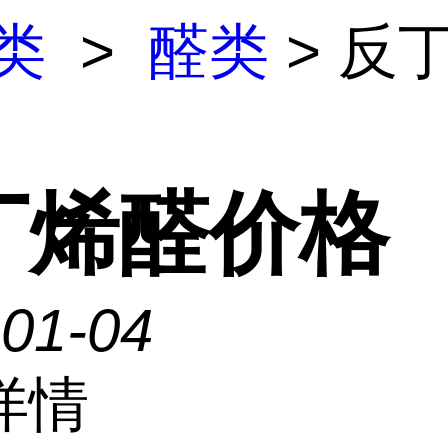
类
>
醛类
> 反
丁烯醛价格
-01-04
详情