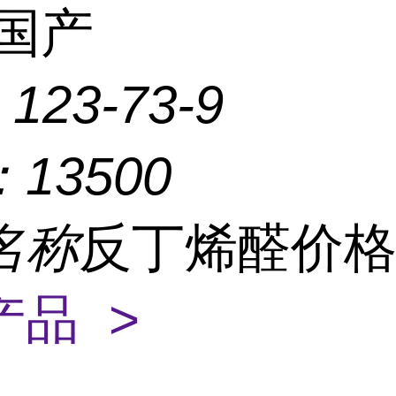
国产
：
123-73-9
：
13500
名称
反丁烯醛价
产品 >