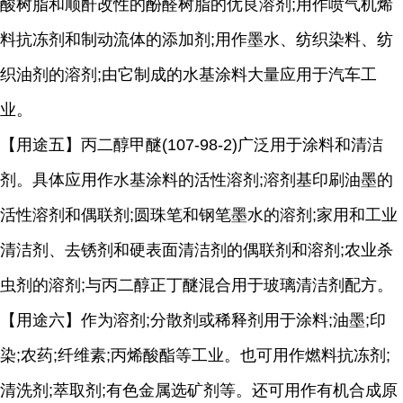
酸树脂和顺酐改性的酚醛树脂的优良溶剂
;
用作喷气机烯
料抗冻剂和制动流体的添加剂
;
用作墨水、纺织染料、纺
织油剂的溶剂
;
由它制成的水基涂料大量应用于汽车工
业。
【用途五】丙二醇甲醚
(107-98-2)
广泛用于涂料和清洁
剂。具体应用作水基涂料的活性溶剂
;
溶剂基印刷油墨的
活性溶剂和偶联剂
;
圆珠笔和钢笔墨水的溶剂
;
家用和工业
清洁剂、去锈剂和硬表面清洁剂的偶联剂和溶剂
;
农业杀
虫剂的溶剂
;
与丙二醇正丁醚混合用于玻璃清洁剂配方。
【用途六】作为溶剂
;
分散剂或稀释剂用于涂料
;
油墨
;
印
染
;
农药
;
纤维素
;
丙烯酸酯等工业。也可用作燃料抗冻剂
;
清洗剂
;
萃取剂
;
有色金属选矿剂等。还可用作有机合成原