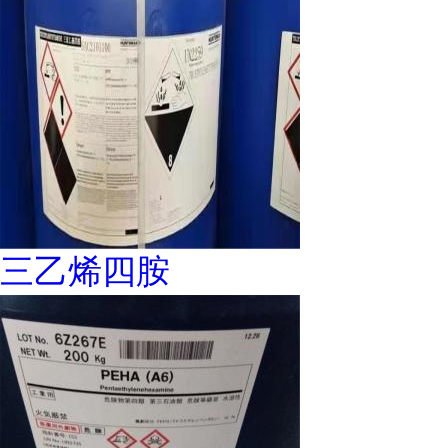
三乙烯四胺