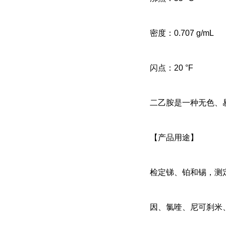
密度：
0.707 g/mL
闪点：
20 °F
二乙胺是一种
无色、
【产品用途】
检定锑、铂和锡，测
因、氯喹、尼可刹米