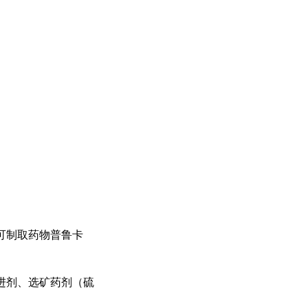
可制取药物普鲁卡
进剂、选矿药剂（硫