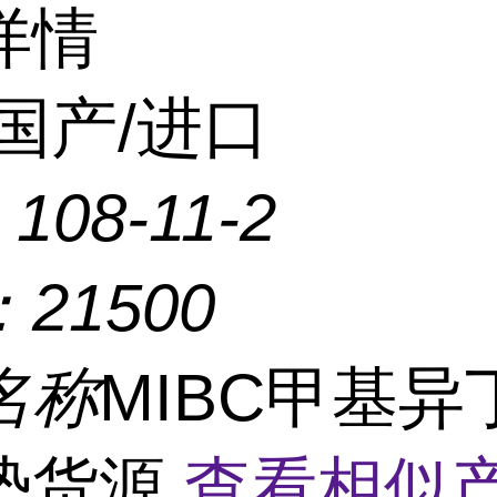
详情
国产/进口
：
108-11-2
：
21500
名称
MIBC甲基异
势货源
查看相似产