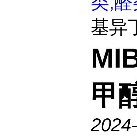
类,醛
基异
M
甲
2024