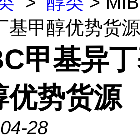
类
>
醇类
> MI
丁基甲醇优势货
IBC甲基异
醇优势货源
-04-28