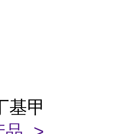
丁基甲
品 >