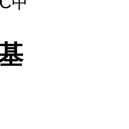
BC甲
源
丁基