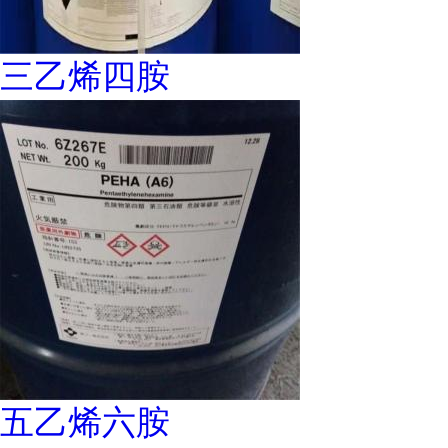
三乙烯四胺
五乙烯六胺