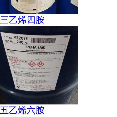
三乙烯四胺
五乙烯六胺