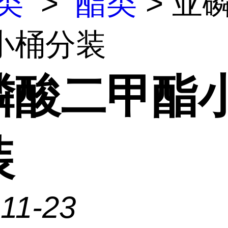
类
>
酯类
> 亚
小桶分装
磷酸二甲酯
装
11-23