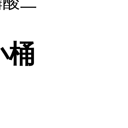
磷酸二
小桶