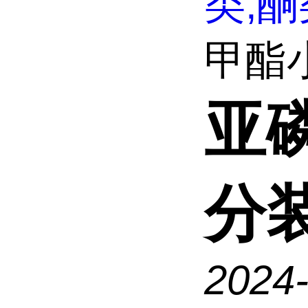
类,酮
甲酯
亚
分
2024-