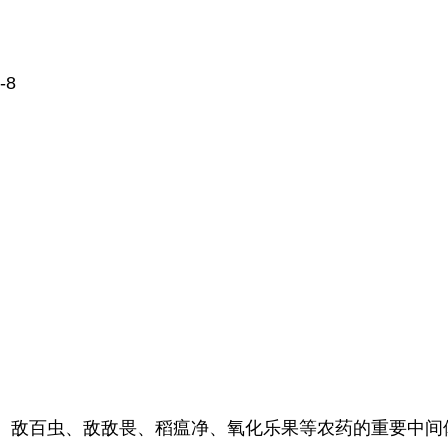
-8
、敌百虫、敌敌畏、稻瘟净、氧化乐果等农药的重要中间