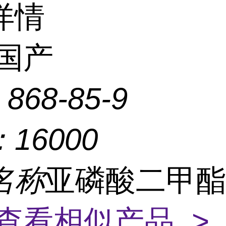
详情
国产
：
868-85-9
：
16000
名称
亚磷酸二甲
查看相似产品 >