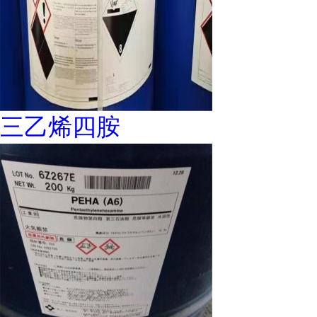
三乙烯四胺