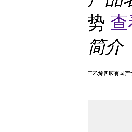
势
查
简介
三乙烯四胺有国产恒