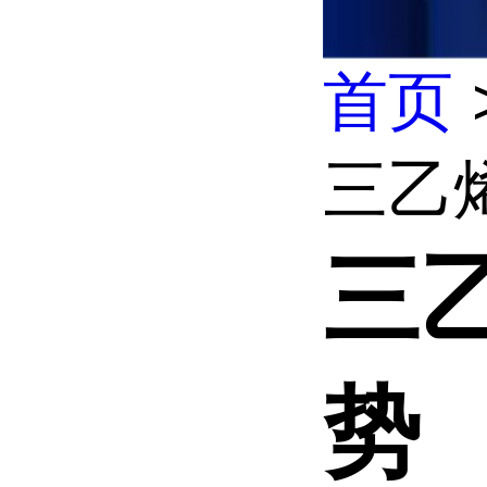
首页
三乙
三
势