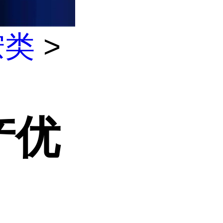
胺类
>
产优