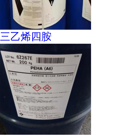
三乙烯四胺