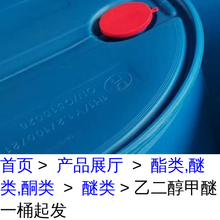
首页
>
产品展厅
>
酯类,醚
类,酮类
>
醚类
> 乙二醇甲醚
一桶起发