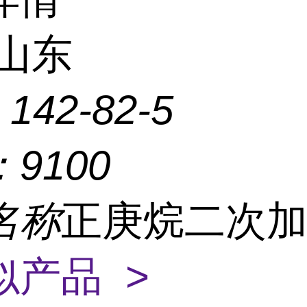
山东
：
142-82-5
：
9100
名称
正庚烷二次
似产品 >