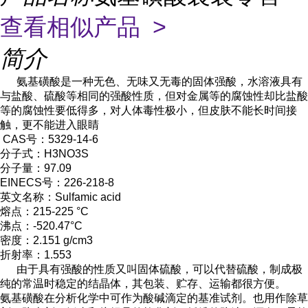
查看相似产品 >
简介
氨基磺酸是一种无色、无味又无毒的固体强酸，水溶液具有
与盐酸、硫酸等相同的强酸性质，但对金属等的腐蚀性却比盐酸
等的腐蚀性要低得多，对人体毒性极小，但皮肤不能长时间接
触，更不能进入眼睛
CAS号：5329-14-6
分子式：H3NO3S
分子量：97.09
EINECS号：226-218-8
英文名称：Sulfamic acid
熔点：215-225 °C
沸点：-520.47°C
密度：2.151 g/cm3
折射率：1.553
由于具有强酸的性质又叫固体硫酸，可以代替硫酸，制成极
纯的常温时稳定的结晶体，其包装、贮存、运输都很方便。
氨基磺酸在分析化学中可作为酸碱滴定的基准试剂。也用作除草