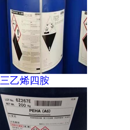
三乙烯四胺