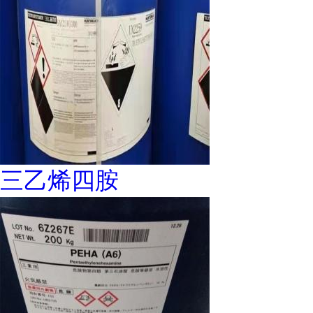
三乙烯四胺