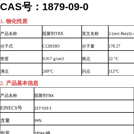
CAS
号：1879-09-0
1.
物化性质
产品名称
阻聚剂TBX
英文名称
2-(tert-Butyl)
分子式
C12H18O
分子量
178.27
密度
0,917 g/cm3
熔点
22 °C
沸点
249°C
闪点
112°C
2.
产品基本信息
产品名称
阻聚剂TBX
EINECS号
217-533-1
含量
99%
包装
185kg/桶